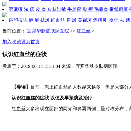
荨麻疹
湿 疹
皮 炎
皮肤过敏
手足癣
股 癣
毛囊炎
带状疱疹
痘印痘坑
疤 痕
祛斑
红血丝
雀 斑
黄褐斑
酒糟鼻
胎 记
祛 痣
当前位置：
宜宾华肤皮肤病医院
>>
红血丝
>
加入收藏
设为首页
认识红血丝的症状
发表于：2019-06-18 15:11:04 来源：宜宾华肤皮肤病医院
【导读】
目前，患上红血丝的人数越来越多，但是大部分
认识红血丝的症状 以便及早预防及治疗
红血丝大多出现在面部的两颊和鼻翼两侧，呈对称分布，高