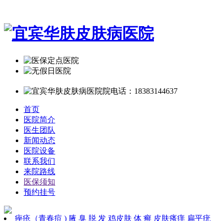
首页
医院简介
医生团队
新闻动态
医院设备
联系我们
来院路线
医保须知
预约挂号
痤疮（青春痘 )
腋 臭
脱 发
鸡皮肤
体 癣
皮肤瘙痒
扁平疣