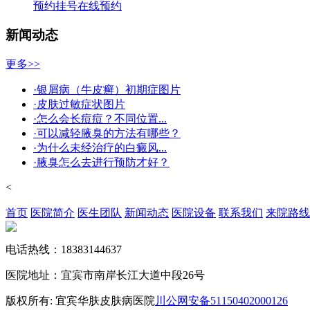
预约挂号
在线预约
新闻动态
更多>>
·银屑病（牛皮癣）初期症图片
·皮肤过敏症状图片
·怎么会长痘痘？不同位置...
·可以减轻腋臭的方法有哪些？
·为什么未经治疗的白癜风...
·腋臭怎么去进行预防才好？
<
首页
医院简介
医生团队
新闻动态
医院设备
联系我们
来院路线
电话热线：18383144637
医院地址：宜宾市南岸长江大道中段26号
版权所有: 宜宾华肤皮肤病医院
川公网安备51150402000126
备案