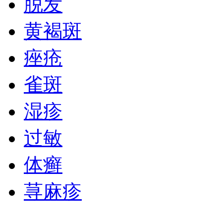
脱发
黄褐斑
皮肤病 腋臭科医
生
预约挂号
点击预约
痤疮
雀斑
湿疹
过敏
体癣
荨麻疹