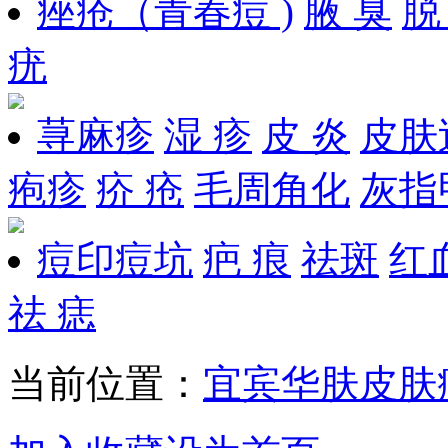
痤疮（青春痘 )
腋 臭
脱
疣
荨麻疹
湿 疹
皮 炎
皮肤
疱疹
疥 疮
毛周角化
灰指
痘印痘坑
疤 痕
祛斑
红
祛 痣
当前位置：
宜宾华肤皮肤