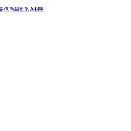
疥 疮
毛周角化
灰指甲