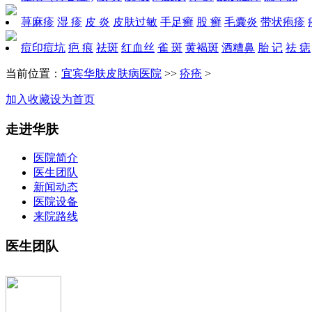
荨麻疹
湿 疹
皮 炎
皮肤过敏
手足癣
股 癣
毛囊炎
带状疱疹
痘印痘坑
疤 痕
祛斑
红血丝
雀 斑
黄褐斑
酒糟鼻
胎 记
祛 痣
当前位置：
宜宾华肤皮肤病医院
>>
疥疮
>
加入收藏
设为首页
走进华肤
医院简介
医生团队
新闻动态
医院设备
来院路线
医生团队