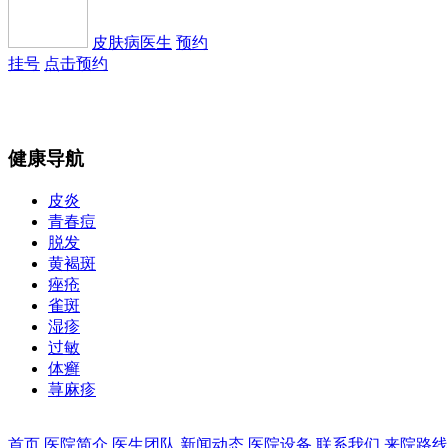
皮肤病医生
预约
挂号
点击预约
健康导航
皮炎
青春痘
皮肤病医生
预约
脱发
挂号
点击预约
黄褐斑
痤疮
雀斑
湿疹
过敏
体癣
荨麻疹
皮肤病 腋臭科医
生
预约挂号
点击预约
首页
医院简介
医生团队
新闻动态
医院设备
联系我们
来院路线