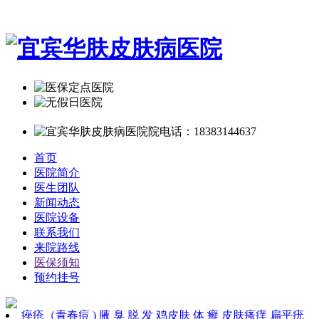
首页
医院简介
医生团队
新闻动态
医院设备
联系我们
来院路线
医保须知
预约挂号
痤疮（青春痘 )
腋 臭
脱 发
鸡皮肤
体 癣
皮肤瘙痒
扁平疣