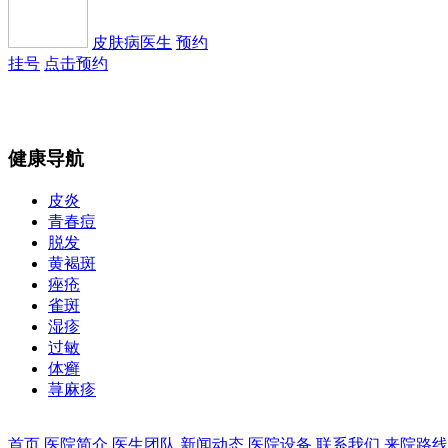
皮肤病医生
预约
挂号
点击预约
健康导航
皮炎
青春痘
皮肤病医生
预约
脱发
挂号
点击预约
黄褐斑
痤疮
雀斑
湿疹
过敏
体癣
荨麻疹
皮肤病 腋臭科医
生
预约挂号
点击预约
首页
医院简介
医生团队
新闻动态
医院设备
联系我们
来院路线