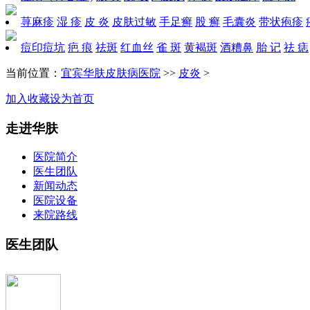
荨麻疹
湿 疹
皮 炎
皮肤过敏
手足癣
股 癣
毛囊炎
带状疱疹
痘印痘坑
疤 痕
祛斑
红血丝
雀 斑
黄褐斑
酒糟鼻
胎 记
祛 痣
当前位置：
宜宾华肤皮肤病医院
>>
皮炎
>
加入收藏
设为首页
走进华肤
医院简介
医生团队
新闻动态
医院设备
来院路线
医生团队