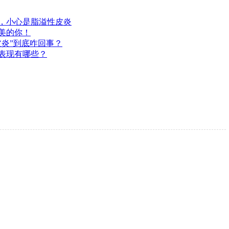
，小心是脂溢性皮炎
美的你！
皮炎”到底咋回事？
表现有哪些？