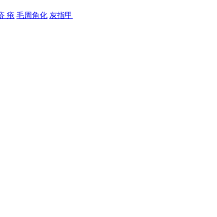
疥 疮
毛周角化
灰指甲