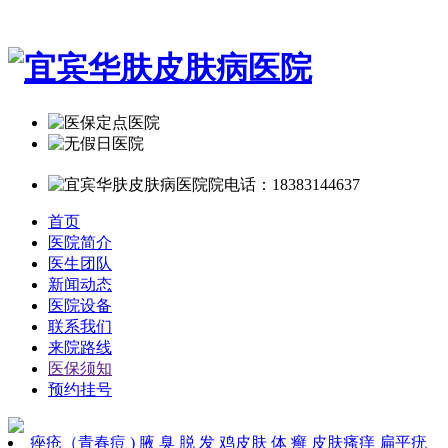
首页
医院简介
医生团队
新闻动态
医院设备
联系我们
来院路线
医保须知
预约挂号
痤疮（青春痘 )
腋 臭
脱 发
鸡皮肤
体 癣
皮肤瘙痒
扁平疣