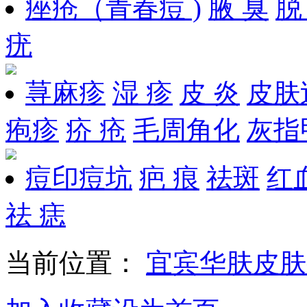
痤疮（青春痘 )
腋 臭
脱
疣
荨麻疹
湿 疹
皮 炎
皮肤
疱疹
疥 疮
毛周角化
灰指
痘印痘坑
疤 痕
祛斑
红
祛 痣
当前位置：
宜宾华肤皮肤